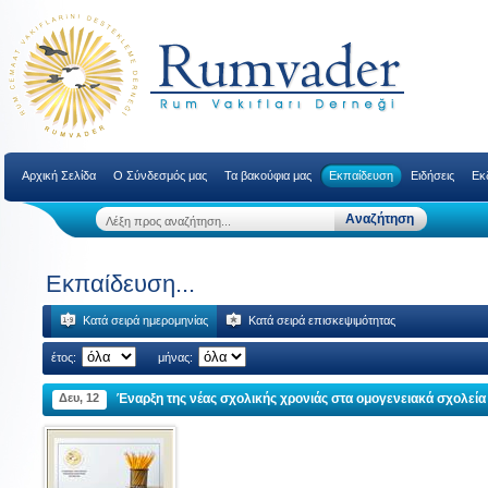
Αρχική Σελίδα
Ο Σύνδεσμός μας
Τα βακούφια μας
Εκπαίδευση
Ειδήσεις
Εκ
Εκπαίδευση...
Κατά σειρά ημερομηνίας
Κατά σειρά επισκεψιμότητας
έτος:
μήνας:
Δευ, 12
Έναρξη της νέας σχολικής χρονιάς στα ομογενειακά σχολεία