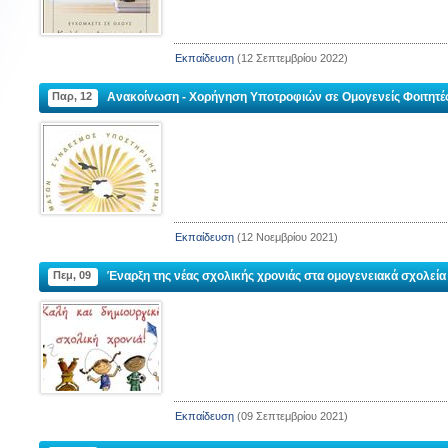
Εκπαίδευση
(12 Σεπτεμβρίου 2022)
ΙΟΥ
ΚΟΙΝΟΤΗΤΑ ΑΓΙΑΣ ΠΑΡΑΣΚΕΥΗΣ
ΝΟΣΟΚΟ
ΜΠΕΙΚΟΖ
Παρ, 12
Ανακοίνωση - Χορήγηση Υποτροφιών σε Ομογενείς Φοιτητέ
Διεύθυνση :
Zeytinburnu, 
kkale
Διεύθυνση :
Panayır Sok. No : 39/1 Beykoz, İstanbul
Τηλέφωνο :
Ηλεκτρονική διεύθυνση
Εκπαίδευση
(12 Νοεμβρίου 2021)
:
agiaparaskevi.beykoz@gmail.com
Πεμ, 09
Έναρξη της νέας σχολικής χρονιάς στα ομογενειακά σχολεία
Εκπαίδευση
(09 Σεπτεμβρίου 2021)