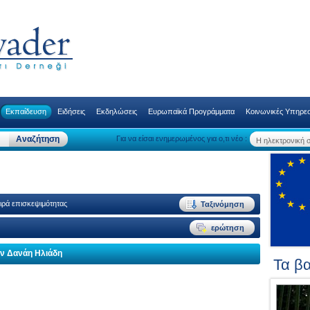
Εκπαίδευση
Ειδήσεις
Εκδηλώσεις
Ευρωπαϊκά Προγράμματα
Κοινωνικές Υπηρεσ
Για να είσαι ενημερωμένος για ο,τι νέο :
ιρά επισκεψιμότητας
ην Δανάη Ηλιάδη
Τα βα