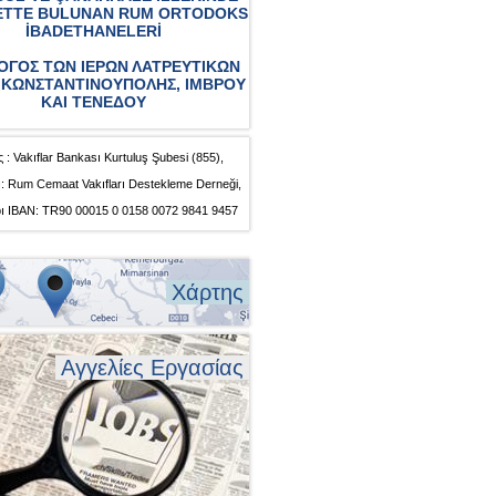
ETTE BULUNAN RUM ORTODOKS
İBADETHANELERİ
ΟΓΟΣ ΤΩΝ ΙΕΡΩΝ ΛΑΤΡΕΥΤΙΚΩΝ
ΚΩΝΣΤΑΝΤΙΝΟΥΠΟΛΗΣ, ΙΜΒΡΟΥ
ΚΑΙ ΤΕΝΕΔΟΥ
 : Vakıflar Bankası Kurtuluş Şubesi (855),
: Rum Cemaat Vakıfları Destekleme Derneği,
ı IBAN: TR90 00015 0 0158 0072 9841 9457
Χάρτης
Αγγελίες Εργασίας