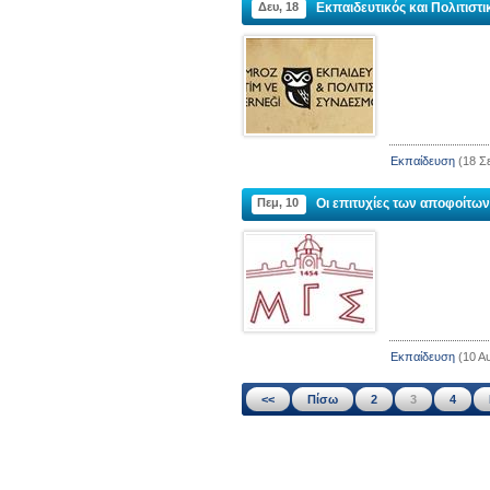
Δευ, 18
Εκπαιδευτικός και Πολιτιστι
Εκπαίδευση
(18 Σ
Πεμ, 10
Οι επιτυχίες των αποφοίτων
Εκπαίδευση
(10 Α
<<
Πίσω
2
3
4