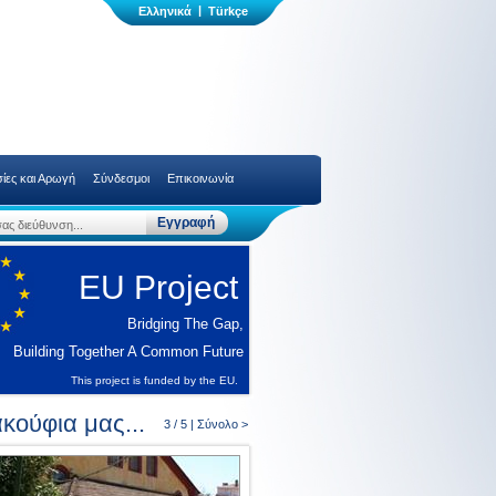
|
ίες και Αρωγή
Σύνδεσμοι
Επικοινωνία
EU Project
Bridging The Gap,
Building Together A Common Future
This project is funded by the EU.
κούφια μας...
3 / 5 |
Σύνολο >