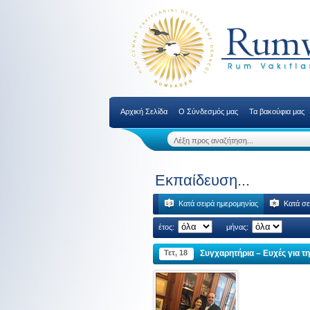
Αρχική Σελίδα
Ο Σύνδεσμός μας
Τα βακούφια μας
Εκπαίδευση...
Κατά σειρά ημερομηνίας
Κατά σε
έτος:
μήνας:
Τετ, 18
Συγχαρητήρια – Ευχές για τ