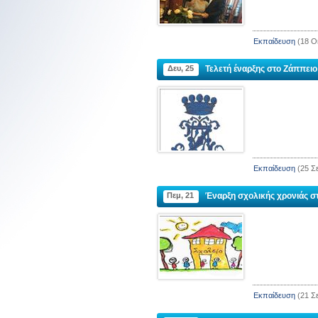
Εκπαίδευση
(18 Ο
ΚΟΙΝΟΤΗΤΑ ΣΧΟΙΝΟΥΔΙΟΥ
ΚΟΙΝΟΤΗΤΑ ΑΓΙΑΣ 
ΝΤΕΡΕΚΙΟΪ
ΜΠΕΙΚΟΖ
Δευ, 25
Τελετή έναρξης στο Ζάππειο
Διεύθυνση :
Köyiçi, Gökçeada, Çanakkale
Διεύθυνση :
Panayır Sok. No : 39
Τηλέφωνο :
0286 887 2507
Ηλεκτρονική διεύθυνση
Εκπαίδευση
(25 Σ
:
agiaparaskevi.beykoz@gmail.c
Πεμ, 21
Έναρξη σχολικής χρονιάς σ
Εκπαίδευση
(21 Σ