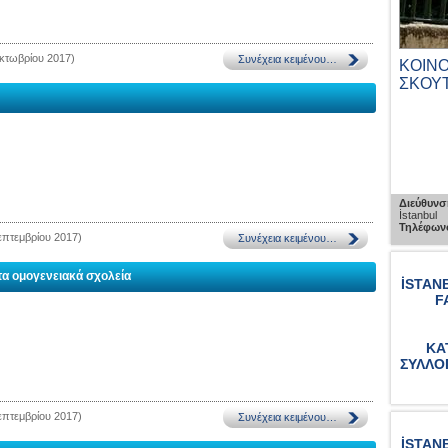
κτωβρίου 2017)
ΠΑΡΑΣΚΕΥΗΣ
ΝΟΣΟΚΟΜΕΙΟ ΒΑΛΟΥΚΛΗ
ΚΟΙΝ
ΣΚΟΥ
Διεύθυνση :
Kazlıçeşme Belgratkapı Yolu No : 2
Zeytinburnu, İstanbul
/1 Beykoz, İstanbul
Διεύθυνσ
Τηλέφωνο :
0212 547 1600
İstanbul
Τηλέφωνο
επτεμβρίου 2017)
om
τα ομογενειακά σχολεία
İSTAN
F
ΚΑ
ΣΥΛΛΟ
επτεμβρίου 2017)
İSTAN