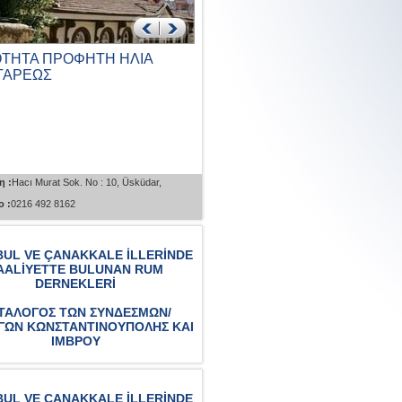
ΟΤΗΤΑ ΠΡΟΦΗΤΗ ΗΛΙΑ
ΚΟΙΝΟΤΗΤΑ ΑΓΙΟΥ
ΤΑΡΕΩΣ
ΠΑΝΤΕΛΕΗΜΟΝΑ ΚΑΙ ΑΓΙΟ
ΓΕΩΡΓΙΟΥ ΚΟΥΣΚΟΥ...
η :
Hacı Murat Sok. No : 10, Üsküdar,
Διεύθυνση :
İcadiye Cad. No : 50 Kuzguncu
 :
0216 492 8162
Üsküdar, İstanbul
Τηλέφωνο :
0216 553 0743
BUL VE ÇANAKKALE İLLERİNDE
AALİYETTE BULUNAN RUM
DERNEKLERİ
ΤΑΛΟΓΟΣ ΤΩΝ ΣΥΝΔΕΣΜΩΝ/
ΓΩΝ ΚΩΝΣΤΑΝΤΙΝΟΥΠΟΛΗΣ ΚΑΙ
ΙΜΒΡΟΥ
BUL VE ÇANAKKALE İLLERİNDE