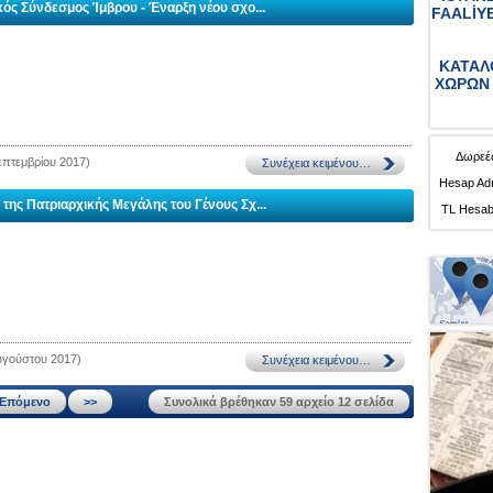
κός Σύνδεσμος Ίμβρου - Έναρξη νέου σχο...
FAALİY
ΚΑΤΑΛ
ΧΩΡΩΝ 
Δωρεές
επτεμβρίου 2017)
Hesap Adı
 της Πατριαρχικής Μεγάλης του Γένους Σχ...
TL Hesab
υγούστου 2017)
Επόμενο
>>
Συνολικά βρέθηκαν 59 αρχείο 12 σελίδα