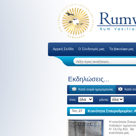
Αρχική Σελίδα
Ο Σύνδεσμός μας
Τα βακούφια μας
Εκδηλώσεις...
Κατά σειρά ημερομηνίας
Κατά σε
έτος:
μήνας:
Τετ, 27
Κοινότητα Σταυροδρομίου: Αρ
Η κοινότητα Σταυρ
παλαιών ομογενει
Η Οι.Ομ.ΚΩ. θα 
κοινότητα μας.