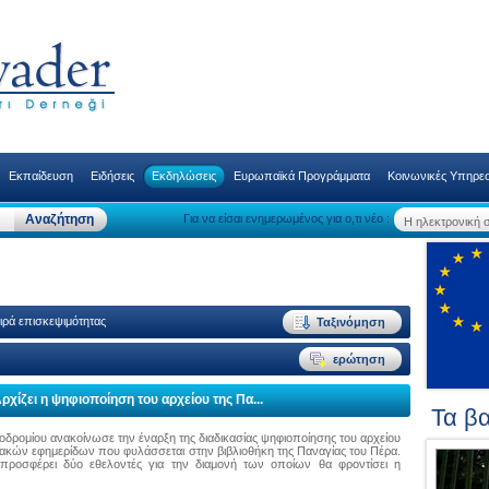
Εκπαίδευση
Ειδήσεις
Εκδηλώσεις
Ευρωπαϊκά Προγράμματα
Κοινωνικές Υπηρεσ
Για να είσαι ενημερωμένος για ο,τι νέο :
ιρά επισκεψιμότητας
χίζει η ψηφιοποίηση του αρχείου της Πα...
Τα βα
οδρομίου ανακοίνωσε την έναρξη της διαδικασίας ψηφιοποίησης του αρχείου
ακών εφημερίδων που φυλάσσεται στην βιβλιοθήκη της Παναγίας του Πέρα.
προσφέρει δύο εθελοντές για την διαμονή των οποίων θα φροντίσει η