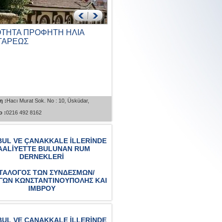
ΟΤΗΤΑ ΠΡΟΦΗΤΗ ΗΛΙΑ
ΚΟΙΝΟΤΗΤΑ ΑΓΙΟΥ
ΤΑΡΕΩΣ
ΠΑΝΤΕΛΕΗΜΟΝΑ ΚΑΙ ΑΓΙΟ
ΓΕΩΡΓΙΟΥ ΚΟΥΣΚΟΥ...
η :
Hacı Murat Sok. No : 10, Üsküdar,
Διεύθυνση :
İcadiye Cad. No : 50 Kuzguncu
 :
0216 492 8162
Üsküdar, İstanbul
Τηλέφωνο :
0216 553 0743
BUL VE ÇANAKKALE İLLERİNDE
AALİYETTE BULUNAN RUM
DERNEKLERİ
ΤΑΛΟΓΟΣ ΤΩΝ ΣΥΝΔΕΣΜΩΝ/
ΓΩΝ ΚΩΝΣΤΑΝΤΙΝΟΥΠΟΛΗΣ ΚΑΙ
ΙΜΒΡΟΥ
BUL VE ÇANAKKALE İLLERİNDE