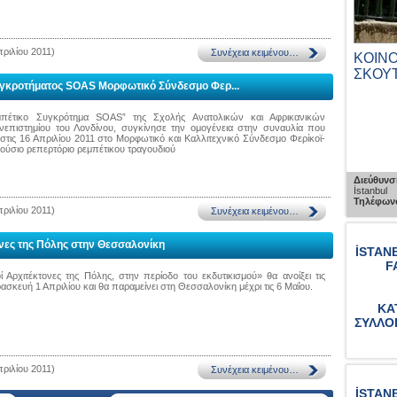
ριλίου 2011)
ΠΑΡΑΣΚΕΥΗΣ
ΝΟΣΟΚΟΜΕΙΟ ΒΑΛΟΥΚΛΗ
ΚΟΙΝ
ΣΚΟΥ
υγκροτήματος SOAS Μορφωτικό Σύνδεσμο Φερ...
μπέτικο Συγκρότημα SOAS” της Σχολής Ανατολικών και Αφρικανικών
επιστημίου του Λονδίνου, συγκίνησε την ομογένεια στην συναυλία που
τις 16 Απριλίου 2011 στο Μορφωτικό και Καλλιτεχνικό Σύνδεσμο Φερίκοϊ-
ούσιο ρεπερτόριο ρεμπέτικου τραγουδιού
Διεύθυνση :
Kazlıçeşme Belgratkapı Yolu No : 2
Zeytinburnu, İstanbul
/1 Beykoz, İstanbul
Διεύθυνσ
Τηλέφωνο :
0212 547 1600
İstanbul
Τηλέφωνο
ριλίου 2011)
om
ονες της Πόλης στην Θεσσαλονίκη
İSTAN
F
 Αρχιτέκτονες της Πόλης, στην περίοδο του εκδυτικισμού» θα ανοίξει τις
ασκευή 1 Απριλίου και θα παραμείνει στη Θεσσαλονίκη μέχρι τις 6 Μαΐου.
ΚΑ
ΣΥΛΛΟ
ριλίου 2011)
İSTAN