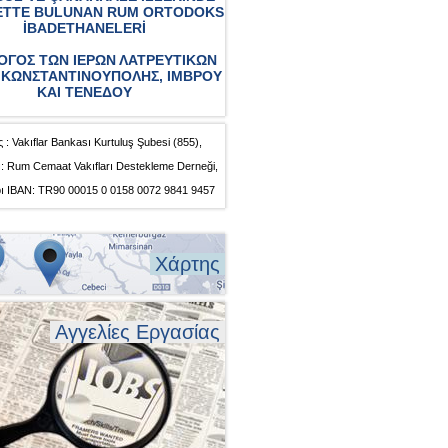
ETTE BULUNAN RUM ORTODOKS
İBADETHANELERİ
ΟΓΟΣ ΤΩΝ ΙΕΡΩΝ ΛΑΤΡΕΥΤΙΚΩΝ
ΚΩΝΣΤΑΝΤΙΝΟΥΠΟΛΗΣ, ΙΜΒΡΟΥ
ΚΑΙ ΤΕΝΕΔΟΥ
 : Vakıflar Bankası Kurtuluş Şubesi (855),
: Rum Cemaat Vakıfları Destekleme Derneği,
ı IBAN: TR90 00015 0 0158 0072 9841 9457
Χάρτης
Αγγελίες Εργασίας