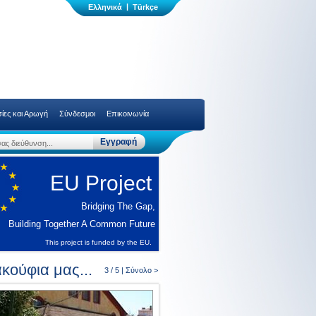
|
ίες και Αρωγή
Σύνδεσμοι
Επικοινωνία
EU Project
Bridging The Gap,
Building Together A Common Future
This project is funded by the EU.
κούφια μας...
3 / 5 |
Σύνολο >