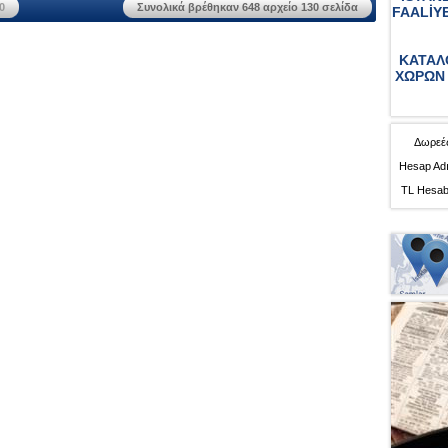
0
Συνολικά βρέθηκαν 648 αρχείο 130 σελίδα
FAALİY
ΚΑΤΑΛ
ΧΩΡΩΝ 
Δωρεές
Hesap Adı
TL Hesab