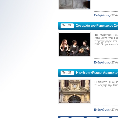
Εκδηλώσεις
(27 Απ
ΚΟΙΝΟΤΗΤΑ ΣΧΟΙΝΟΥΔΙΟΥ
ΚΟΙΝΟΤΗΤΑ ΑΓΙΑΣ 
ΝΤΕΡΕΚΙΟΪ
ΜΠΕΙΚΟΖ
Τετ, 27
Συναυλία του Ρεμπέτικου Σ
To “Διάσημο Ρε
Σπουδών του Παν
παραχώρησε την σ
ΕΡΘΟ., με ένα πλ
Διεύθυνση :
Köyiçi, Gökçeada, Çanakkale
Διεύθυνση :
Panayır Sok. No : 39
Τηλέφωνο :
0286 887 2507
Ηλεκτρονική διεύθυνση
Εκδηλώσεις
(27 Απ
:
agiaparaskevi.beykoz@gmail.c
Τετ, 27
Η έκθεση «Ρωμιοί Αρχιτέκτ
Η έκθεση «Ρωμιοί
πύλες της την Παρ
Εκδηλώσεις
(27 Απ