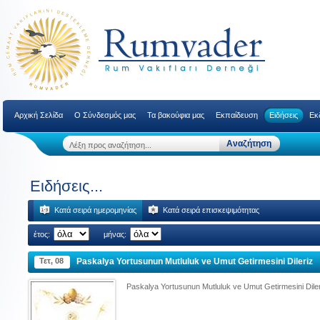
Αρχική Σελίδα
Ο Σύνδεσμός μας
Τα βακούφια μας
Εκπαίδευση
Ειδήσεις
Εκ
Ειδήσεις...
Κατά σειρά ημερομηνίας
Κατά σειρά επισκεψιμότητας
έτος:
μήνας:
Τετ, 08
Paskalya Yortusunun Mutluluk ve Umut Getirmesini Dileriz
Paskalya Yortusunun Mutluluk ve Umut Getirmesini Diler