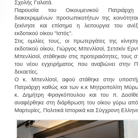
Σχολής Γαλατά.
Παρουσία του Οικουμενικού Πατριάρχη
διακεκριμμένων προσωπικοτήτων της κοινότητ
ΙΟΥ
ΚΟΙΝΟΤΗΤΑ ΑΓΙΑΣ ΠΑΡΑΣΚΕΥΗΣ
ΝΟΣΟΚΟ
ξεκίνησε και επίσημα η λειτουργια του ανέ
ΜΠΕΙΚΟΖ
εκδοτικού οίκου "Ιστός".
Στις ομιλίες τους, οι πρωτεργάτες της κίνησ
εκδοτικού οίκου, Γιώργος Μπενλίσοϊ, Σετσκίν Ερ
Μπενλίσοϊ, στάθηκαν στις προτεραιότητες, τους στ
Διεύθυνση :
Zeytinburnu, 
kkale
του νέου εγχειρήματος που αναβιώνει στην 
Διεύθυνση :
Panayır Sok. No : 39/1 Beykoz, İstanbul
Τηλέφωνο :
Ηλεκτρονική διεύθυνση
δεκαετίες.
:
agiaparaskevi.beykoz@gmail.com
Ο κ. Μπενλίσοϊ, αφού στάθηκε στην υποστήρ
Πατριάρχη καθώς και των κ.κ Μητροπολίτη Μύρω
κ. Δημήτρη Φραγκόπουλου και του π. Δοσίθ
αναφέρθηκε στη διάρθρωση του οίκου γύρω από τ
Μαρτυρίες, Πολιτικά Ιστορικά και Σύγχρονη Ελληνι