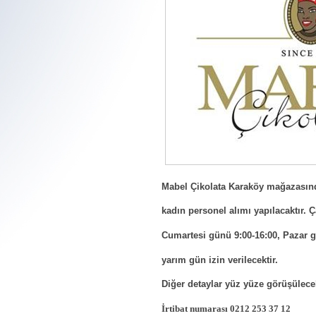
ΚΟΙΝΟΤΗΤΑ ΣΧΟΙΝΟΥΔΙΟΥ
ΚΟΙΝΟΤΗΤΑ ΑΓΙΑΣ 
ΝΤΕΡΕΚΙΟΪ
ΜΠΕΙΚΟΖ
Διεύθυνση :
Köyiçi, Gökçeada, Çanakkale
Διεύθυνση :
Panayır Sok. No : 39
Τηλέφωνο :
0286 887 2507
Ηλεκτρονική διεύθυνση
:
agiaparaskevi.beykoz@gmail.c
Mabel Çikolata Karaköy mağazasın
kadın personel alımı yapılacaktır. Ça
Cumartesi günü 9:00-16:00, Pazar gü
yarım gün izin verilecektir.
Diğer detaylar yüz yüze görüşülecek
İrtibat numarası 0212 253 37 12