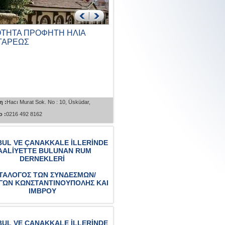
ΟΤΗΤΑ ΠΡΟΦΗΤΗ ΗΛΙΑ
ΚΟΙΝΟΤΗΤΑ ΑΓΙΟΥ
ΤΑΡΕΩΣ
ΠΑΝΤΕΛΕΗΜΟΝΑ ΚΑΙ ΑΓΙΟ
ΓΕΩΡΓΙΟΥ ΚΟΥΣΚΟΥ...
η :
Hacı Murat Sok. No : 10, Üsküdar,
Διεύθυνση :
İcadiye Cad. No : 50 Kuzguncu
 :
0216 492 8162
Üsküdar, İstanbul
Τηλέφωνο :
0216 553 0743
BUL VE ÇANAKKALE İLLERİNDE
AALİYETTE BULUNAN RUM
DERNEKLERİ
ΤΑΛΟΓΟΣ ΤΩΝ ΣΥΝΔΕΣΜΩΝ/
ΓΩΝ ΚΩΝΣΤΑΝΤΙΝΟΥΠΟΛΗΣ ΚΑΙ
ΙΜΒΡΟΥ
BUL VE ÇANAKKALE İLLERİNDE