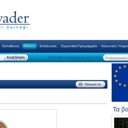
Εκπαίδευση
Ειδήσεις
Εκδηλώσεις
Ευρωπαϊκά Προγράμματα
Κοινωνικές Υπηρεσ
Για να είσαι ενημερωμένος για ο,τι νέο :
Τα βα