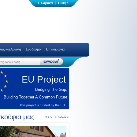
|
ίες και Αρωγή
Σύνδεσμοι
Επικοινωνία
EU Project
Bridging The Gap,
Building Together A Common Future
This project is funded by the EU.
κούφια μας...
3 / 5 |
Σύνολο >