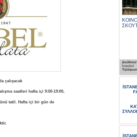
ΠΑΡΑΣΚΕΥΗΣ
ΝΟΣΟΚΟΜΕΙΟ ΒΑΛΟΥΚΛΗ
ΚΟΙΝ
ΣΚΟΥ
Διεύθυνση :
Kazlıçeşme Belgratkapı Yolu No : 2
Zeytinburnu, İstanbul
/1 Beykoz, İstanbul
Διεύθυνσ
Τηλέφωνο :
0212 547 1600
İstanbul
Τηλέφωνο
om
da çalışacak
İSTAN
lışma saatleri hafta içi 9:00-19:00,
F
nü tatil. Hafta içi bir gün de
ΚΑ
ΣΥΛΛΟ
tir.
İSTAN