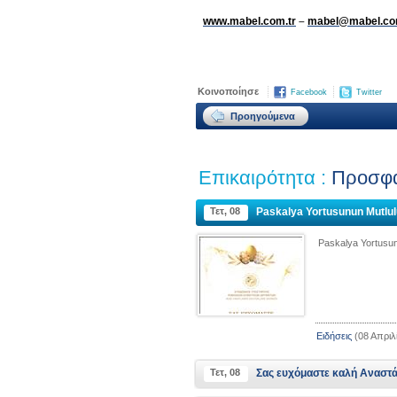
www.mabel.com.tr
–
mabel@mabel.co
Κοινοποίησε
Facebook
Twitter
Επικαιρότητα :
Προσφά
Τετ, 08
Paskalya Yortusunun Mutlul
Paskalya Yortusun
Ειδήσεις
(08 Απριλ
Τετ, 08
Σας ευχόμαστε καλή Αναστά