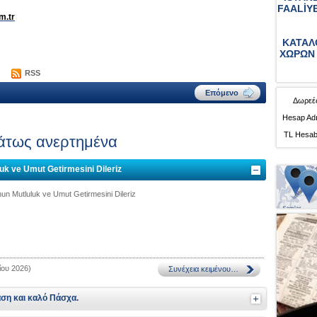
FAALİY
m.tr
ΚΑΤΑΛ
ΧΩΡΩΝ 
RSS
Δωρεές
Hesap Adı
TL Hesab
τως ανερτημένα
uk ve Umut Getirmesini Dileriz
un Mutluluk ve Umut Getirmesini Dileriz
ίου 2026)
ση και καλό Πάσχα.