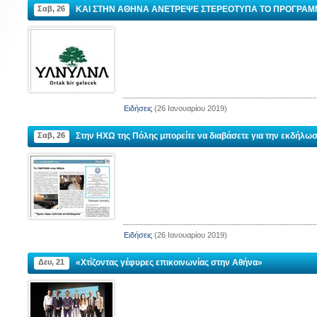
Σαβ, 26
ΚΑΙ ΣΤΗΝ ΑΘΗΝΑ ΑΝΕΤΡΕΨΕ ΣΤΕΡΕΟΤΥΠΑ ΤΟ ΠΡΟΓΡΑΜΜΑ 
ΙΟΥ
ΚΟΙΝΟΤΗΤΑ ΑΓΙΑΣ ΠΑΡΑΣΚΕΥΗΣ
ΝΟΣΟΚΟ
ΜΠΕΙΚΟΖ
Ειδήσεις
(26 Ιανουαρίου 2019)
Διεύθυνση :
Σαβ, 26
Στην ΗΧΩ της Πόλης μπορείτε να διαβάσετε για την εκδήλωση
Zeytinburnu, 
kkale
Διεύθυνση :
Panayır Sok. No : 39/1 Beykoz, İstanbul
Τηλέφωνο :
Ηλεκτρονική διεύθυνση
:
agiaparaskevi.beykoz@gmail.com
Ειδήσεις
(26 Ιανουαρίου 2019)
Δευ, 21
«Χτίζοντας γέφυρες επικοινωνίας στην Αθήνα»