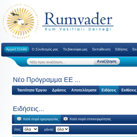
Αρχική Σελίδα
Ο Σύνδεσμός μας
Τα βακούφια μας
Εκπαίδευση
Ειδήσεις
Εκ
Νέο Πρόγραμμα ΕΕ ...
Ταυτότητα Έργου
Δράσεις
Αποτελέσματα
Ειδήσεις
Εκθέσεις
Ειδήσεις...
Κατά σειρά ημερομηνίας
Κατά σειρά επισκεψιμότητας
έτος:
μήνας: