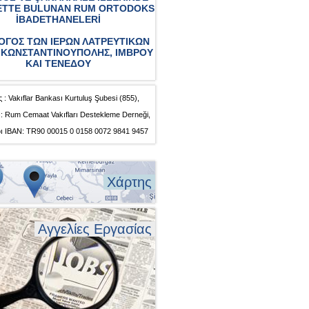
ETTE BULUNAN RUM ORTODOKS
İBADETHANELERİ
ΟΓΟΣ ΤΩΝ ΙΕΡΩΝ ΛΑΤΡΕΥΤΙΚΩΝ
ΚΩΝΣΤΑΝΤΙΝΟΥΠΟΛΗΣ, ΙΜΒΡΟΥ
ΚΑΙ ΤΕΝΕΔΟΥ
 : Vakıflar Bankası Kurtuluş Şubesi (855),
: Rum Cemaat Vakıfları Destekleme Derneği,
ı IBAN: TR90 00015 0 0158 0072 9841 9457
Χάρτης
Αγγελίες Εργασίας