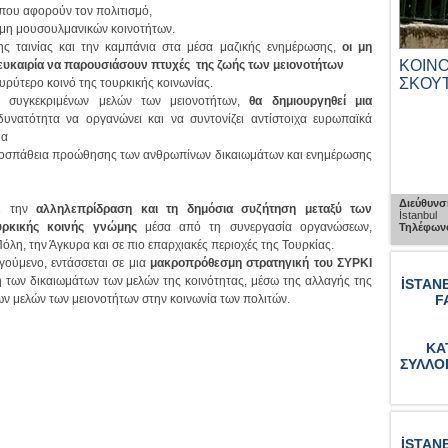
που αφορούν τον πολιτισμό,
ν μη μουσουλμανικών κοινοτήτων.
ς ταινίας και την καμπάνια στα μέσα μαζικής ενημέρωσης,
οι μη
ΠΑΡΑΣΚΕΥΗΣ
ΝΟΣΟΚΟΜΕΙΟ ΒΑΛΟΥΚΛΗ
ΚΟΙΝ
 ευκαιρία να παρουσιάσουν πτυχές της ζωής των μειονοτήτων
ΣΚΟΥ
υρύτερο κοινό της τουρκικής κοινωνίας.
η συγκεκριμένων μελών των μειονοτήτων,
θα δημιουργηθεί μια
υνατότητα να οργανώνει και να συντονίζει αντίστοιχα ευρωπαϊκά
ια
προσπάθεια προώθησης των ανθρωπίνων δικαιωμάτων και ενημέρωσης
Διεύθυνση :
Kazlıçeşme Belgratkapı Yolu No : 2
Zeytinburnu, İstanbul
/1 Beykoz, İstanbul
Διεύθυνσ
αι την
αλληλεπρίδραση και τη δημόσια συζήτηση μεταξύ των
Τηλέφωνο :
0212 547 1600
İstanbul
υρκικής κοινής γνώμης
μέσα από τη συνεργασία οργανώσεων,
Τηλέφωνο
om
λη, την Άγκυρα και σε πιο επαρχιακές περιοχές της Τουρκίας.
ούμενο, εντάσσεται σε μια
μακροπρόθεσμη στρατηγική του ΣΥΡΚΙ
 των δικαιωμάτων των μελών της κοινότητας, μέσω της αλλαγής της
İSTAN
ων μελών των μειονοτήτων στην κοινωνία των πολιτών.
F
ΚΑ
ΣΥΛΛΟ
İSTAN