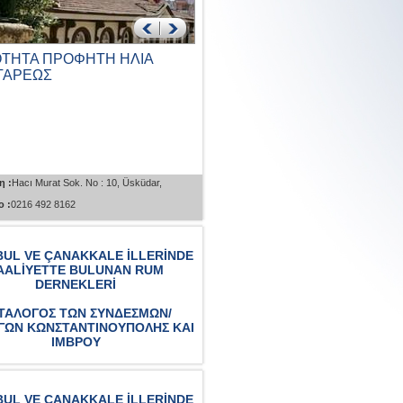
ΟΤΗΤΑ ΠΡΟΦΗΤΗ ΗΛΙΑ
ΚΟΙΝΟΤΗΤΑ ΑΓΙΟΥ
ΤΑΡΕΩΣ
ΠΑΝΤΕΛΕΗΜΟΝΑ ΚΑΙ ΑΓΙΟ
ΓΕΩΡΓΙΟΥ ΚΟΥΣΚΟΥ...
η :
Hacı Murat Sok. No : 10, Üsküdar,
Διεύθυνση :
İcadiye Cad. No : 50 Kuzguncu
 :
0216 492 8162
Üsküdar, İstanbul
Τηλέφωνο :
0216 553 0743
BUL VE ÇANAKKALE İLLERİNDE
AALİYETTE BULUNAN RUM
DERNEKLERİ
ΤΑΛΟΓΟΣ ΤΩΝ ΣΥΝΔΕΣΜΩΝ/
ΓΩΝ ΚΩΝΣΤΑΝΤΙΝΟΥΠΟΛΗΣ ΚΑΙ
ΙΜΒΡΟΥ
BUL VE ÇANAKKALE İLLERİNDE