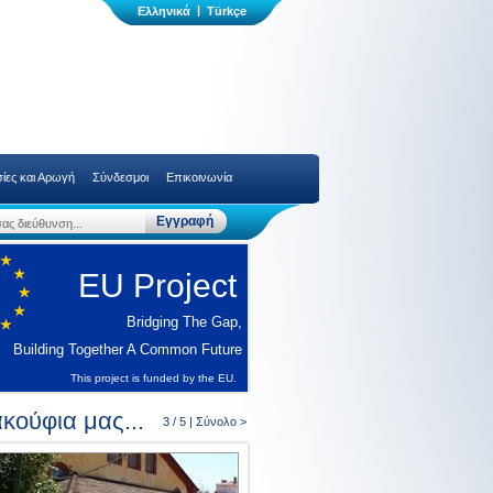
|
ίες και Αρωγή
Σύνδεσμοι
Επικοινωνία
EU Project
Bridging The Gap,
Building Together A Common Future
This project is funded by the EU.
κούφια μας...
3 / 5 |
Σύνολο >