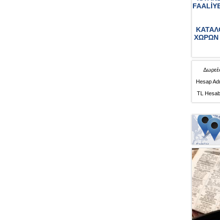
FAALİY
ΚΑΤΑΛ
ΧΩΡΩΝ 
Δωρεές
Hesap Adı
TL Hesab