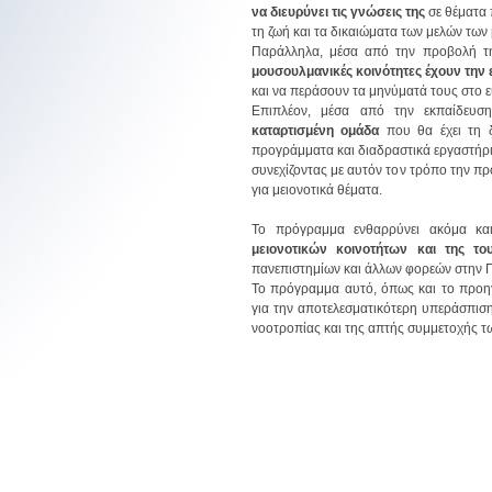
να διευρύνει τις γνώσεις της
σε θέματα 
τη ζωή και τα δικαιώματα των μελών τω
Παράλληλα, μέσα από την προβολή τη
ΚΟΙΝΟΤΗΤΑ ΣΧΟΙΝΟΥΔΙΟΥ
ΚΟΙΝΟΤΗΤΑ ΑΓΙΑΣ 
μουσουλμανικές κοινότητες έχουν την
ΝΤΕΡΕΚΙΟΪ
ΜΠΕΙΚΟΖ
και να περάσουν τα μηνύματά τους στο ε
Επιπλέον, μέσα από την εκπαίδευσ
καταρτισμένη ομάδα
που θα έχει τη δ
προγράμματα και διαδραστικά εργαστήρ
συνεχίζοντας με αυτόν τον τρόπο την 
για μειονοτικά θέματα.
Διεύθυνση :
Köyiçi, Gökçeada, Çanakkale
Διεύθυνση :
Panayır Sok. No : 39
Το πρόγραμμα ενθαρρύνει ακόμα κ
Τηλέφωνο :
0286 887 2507
μειονοτικών κοινοτήτων και της το
Ηλεκτρονική διεύθυνση
:
agiaparaskevi.beykoz@gmail.c
πανεπιστημίων και άλλων φορεών στην Πό
Το πρόγραμμα αυτό, όπως και το προηγ
για την αποτελεσματικότερη υπεράσπιση
νοοτροπίας και της απτής συμμετοχής τ